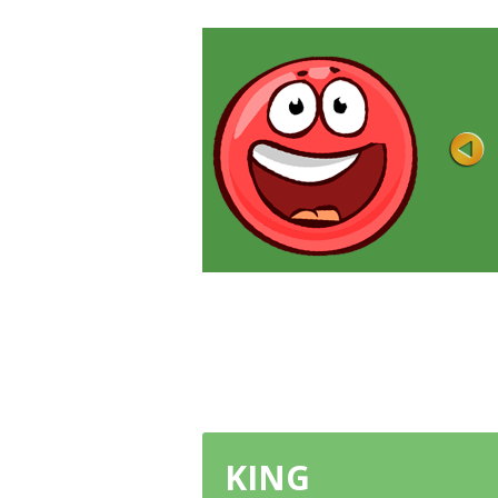
ČERVENÉ A ZELENÉ
Hodnocení
Hráno 5K
Tato hra je opravdovou výzvou pro hráč
Zde využijete veškerou vaši logiku ...
HRÁT HNED
KING