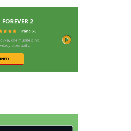
 FOREVER 2
Hráno 6K
novka, kde musíte plnit
vězdy a porazit ...
HNED