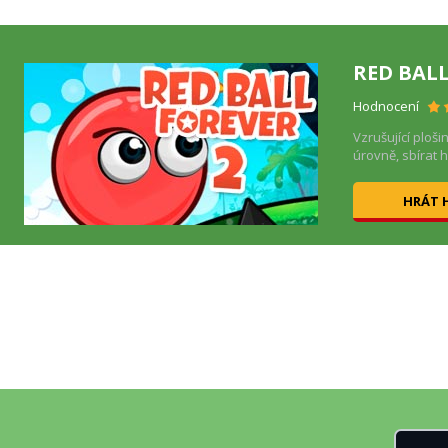
RED BALL
Hodnocení
e!
Vzrušující ploši
úrovně, sbírat h
HRÁT 