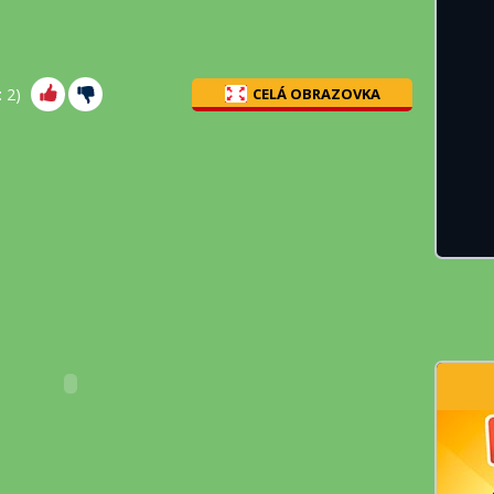
:
2
)
CELÁ OBRAZOVKA